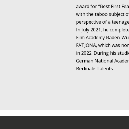
award for “Best First F
with the taboo subject 
perspective of a teenage
In July 2021, he complete
Film Academy Baden-Wür
FATJONA, which was nom
in 2022. During his stud
German National Academi
Berlinale Talents.