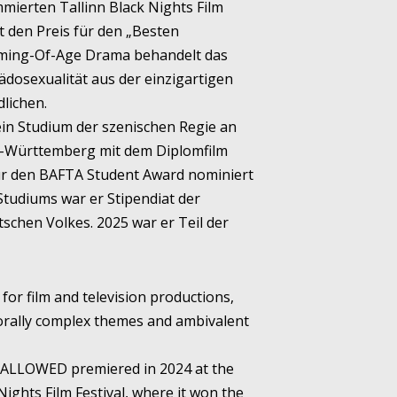
ierten Tallinn Black Nights Film
t den Preis für den „Besten
ming-Of-Age Drama behandelt das
ädosexualität aus der einzigartigen
lichen.
sein Studium der szenischen Regie an
-Württemberg mit dem Diplomfilm
ür den BAFTA Student Award nominiert
tudiums war er Stipendiat der
schen Volkes. 2025 war er Teil der
 for film and television productions,
orally complex themes and ambivalent
 ALLOWED premiered in 2024 at the
ights Film Festival, where it won the